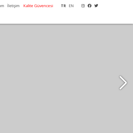
tım
İletişim
Kalite Güvencesi
TR
EN