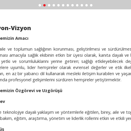
yon-Vizyon
temizin Amacı
 aile ve toplumun sağlığının
korunması, geliştirilmesi ve sürdürülme
ası amacıyla sağlık ekibinin etkin bir üyesi olarak, kanıta dayalı ve
yetki ve sorumluluklarını yerine getiren; sağlığı etkileyebilecek değ
elere uyumlu, lider hemşireler olarak evrensel değerler ve etik ilke
an, en az bir yabancı dil kullanarak mesleki iletişim kurabilen ve 
ında profesyonel gelişimlerini sürdüren hemşireler yetiştirmektir.
temizin Özgörevi ve Uzgörüşü
ev
e teknolojiye dayalı yaklaşım ve yöntemlerle eğitilen, birey, aile ve
 bakım, eğitim, araştırma, yönetim ve liderlik rollerini etkin ve etkili ye
üş