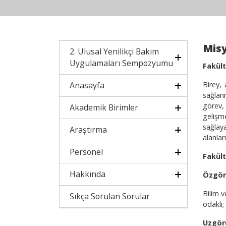
Mis
2. Ulusal Yenilikçi Bakım
Uygulamaları Sempozyumu
Fakül
Anasayfa
Birey,
sağlanm
görev, 
Akademik Birimler
gelişm
sağlay
Araştırma
alanlar
Personel
Fakül
Hakkında
Özgör
Bilim v
Sıkça Sorulan Sorular
odaklı;
Uzgör