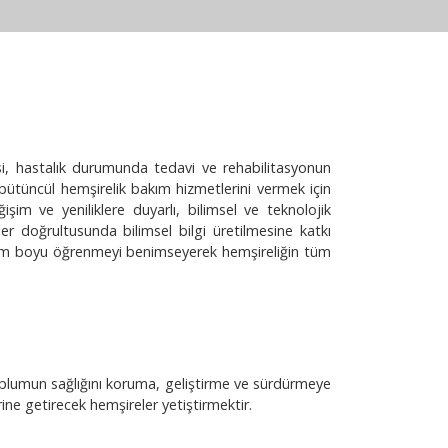
si, hastalık durumunda tedavi ve rehabilitasyonun
 bütüncül hemşirelik bakım hizmetlerini vermek için
işim ve yeniliklere duyarlı, bilimsel ve teknolojik
ler doğrultusunda bilimsel bilgi üretilmesine katkı
yaşam boyu öğrenmeyi benimseyerek hemşireliğin tüm
 toplumun sağlığını koruma, geliştirme ve sürdürmeye
rine getirecek hemşireler yetiştirmektir.​​