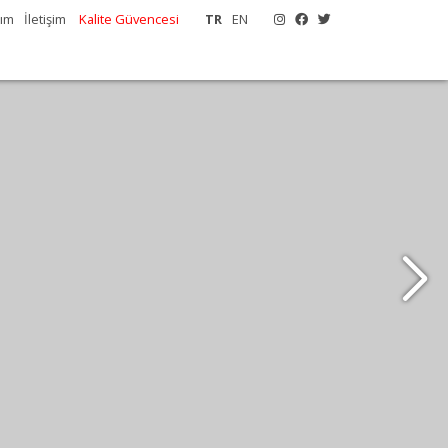
tım
İletişim
Kalite Güvencesi
TR
EN