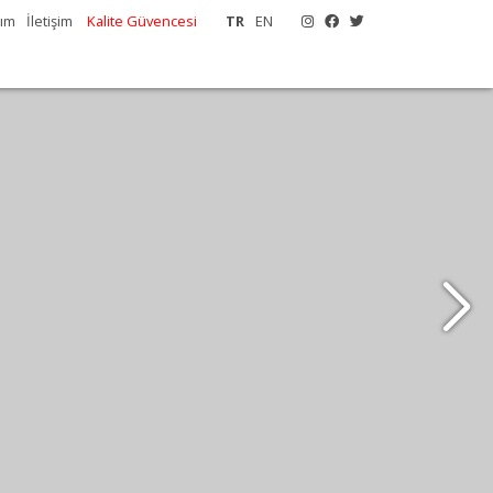
tım
İletişim
Kalite Güvencesi
TR
EN