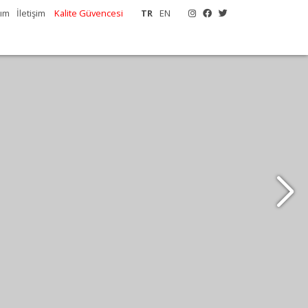
tım
İletişim
Kalite Güvencesi
TR
EN