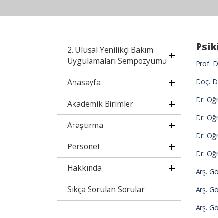
Psik
2. Ulusal Yenilikçi Bakım
Uygulamaları Sempozyumu
Prof. 
Anasayfa
Doç. D
Dr. Öğ
Akademik Birimler
Dr. Öğ
Araştırma
Dr. Öğ
Personel
Dr. Öğ
Hakkında
Arş. G
Sıkça Sorulan Sorular
Arş. G
Arş. G