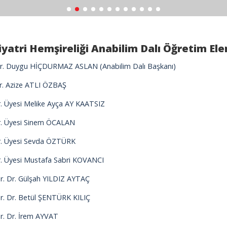
iyatri Hemşireliği Anabilim Dalı Öğretim El
Dr. Duygu HİÇDURMAZ ASLAN (Anabilim Dalı Başkanı)
r. Azize ATLI ÖZBAŞ
r. Üyesi Melike Ayça AY KAATSIZ
r. Üyesi Sinem ÖCALAN
r. Üyesi Sevda ÖZTÜRK
r. Üyesi Mustafa Sabri KOVANCI
ör. Dr. Gülşah YILDIZ AYTAÇ
ör. Dr. Betül ŞENTÜRK KILIÇ
ör. Dr. İrem AYVAT